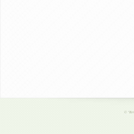
©
"Ren