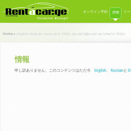
オンライン予約
情報
リー
(English) Deals for rent a car in Tbilisi, Special Offers for car rental in Tbilisi
Home
»
情報
申し訳ありません、このコンテンツはただ今
English
、
Russian
と
D