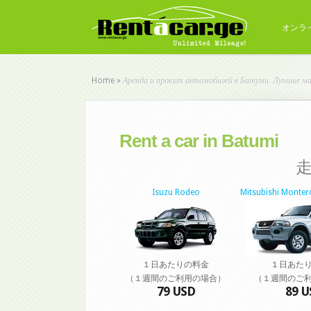
オンラ
Аренда и прокат автомобилей в Батуми. Лучшие маши
Home
»
Rent a car in Batumi
走
Isuzu Rodeo
Mitsubishi Monter
１日あたりの料金
１日あた
（１週間のご利用の場合）
（１週間のご
79 USD
89 U