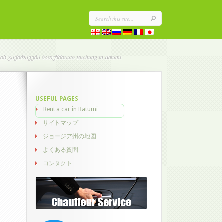
ბის გაქირავება ბათუმშიAuto Buchung in Batumi
USEFUL PAGES
Rent a car in Batumi
サイトマップ
ジョージア州の地図
よくある質問
コンタクト