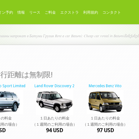
イン予約
情報
リース
ご料金
エクストラ
利用規約
コンタクト
ны напрокат в Батуми Грузия Rent a car Batumi: Cheap car rental in Batumiმანქანე
行距離は無制限!
o Sport Limited
Land Rover Discovery 2
Mercedes Benz Vito
りの料金
１日あたりの料金
１日あたりの料金
利用の場合）
（１週間のご利用の場合）
（１週間のご利用の場合）
SD
94 USD
97 USD