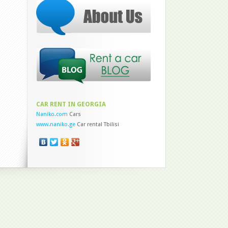
CAR RENT IN GEORGIA
Naniko.com
Cars
www.naniko.ge
Car rental Tbilisi