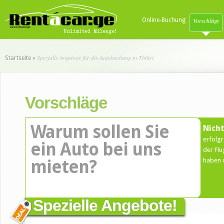
Online-Buchung
Vorschläge
Spezialle Angebote für die Autobuchung in Tbilisi.
Startseite
»
Vorschläge
Warum sollen Sie
Nicht
erfolg
ein Auto bei uns
der Flu
mieten?
haben 
Spezielle Angebote!