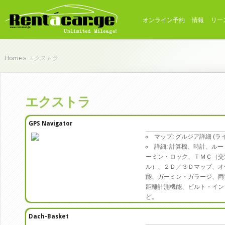
オンライン予約
情報
リー
エクストラ
Home
»
エクストラ
GPS Navigator
マップ: グルジア詳細 (ラ
詳細: 計算機、時計、ル
ーミン・ロック、ＴＭＣ（交
ル）、２Ｄ／３Ｄマップ、オ
能、ガーミン・ガラージ、両
距離計測機能、ビルト・イン
ど。
Dach-Basket