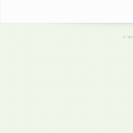
©
"Ren