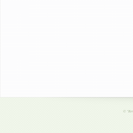
©
"Ren