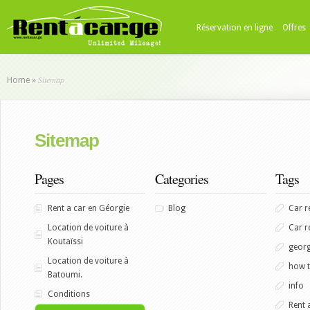
Réservation en ligne
Offres
Sitemap
Home
»
Sitemap
Pages
Categories
Tags
Rent a car en Géorgie
Blog
Car re
Location de voiture à
Car re
Koutaïssi
geor
Location de voiture à
how 
Batoumi.
info
Conditions
Rent 