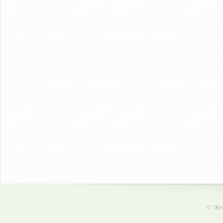
©
"Ren