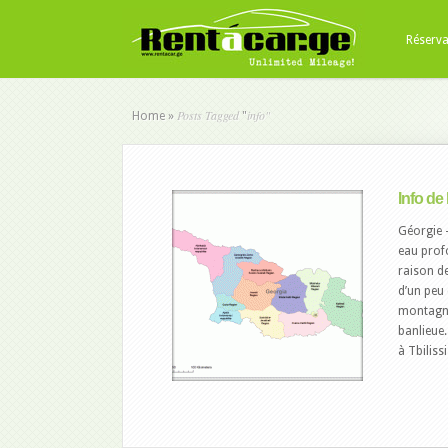
Réserva
Posts Tagged
info"
Home
»
"
Info de
Géorgie –
eau profo
raison de
d’un peu 
montagne 
banlieue.
à Tbiliss