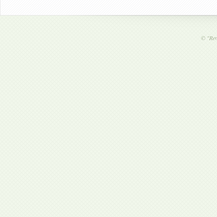
©
"Ren