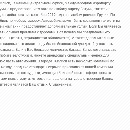
Тбилиси, в нашем центральном офисе, Международном аэропорту
ми, с предоставлением авто по любому адресу Батуми, так же и в
ет действовать с сентября 2012 года, и в любом регионе Грузии. По
биль по любому адресу. Автомобиль может быть доставлен так же и на
ей компании предоставляет дополнительные услуги. Если Вы являетесь
ает большая проблема с дорогами. Вот почему мы предлагаем GPS
траны (карты, периодически обновляется). А также дополнительные
е сиденья, что делает езду более безопасной для детей, у нас есть
возраста. Если у Вас большое количество багажа, Вы можете заказать
ы любите велотуризм, можете арендовать специальный крепеж для
юю часть автомобиля. В городе Тбилиси есть несколько компаний по
 и международные стандарты сервиса присваивают нашей компании
ссиональные сотрудники, имеющие большой опыт в сфере проката
гаем новые услуги, которые направлены на удовлетворение Ваших
итетом является Ваш отдых. С уважением,