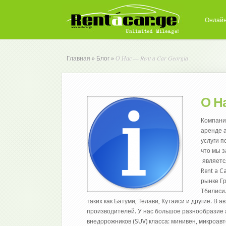
Онлайн
О Нас — Rent a Car Georgia
Главная
»
Блог
»
О На
Компания
аренде 
услуги 
что мы 
являетс
Rent a 
рынке Г
Тбилиси
таких как Батуми, Телави, Кутаиси и другие. В
производителей. У нас большое разнообразие
внедорожников (SUV) класса: минивен, микроав