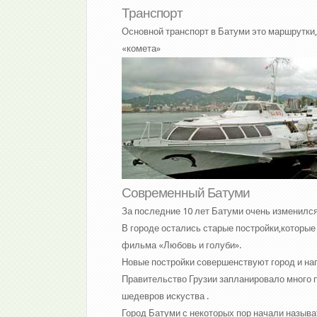
Транспорт
Основной транспорт в Батуми это маршрутки,
«комета»
Современный Батуми
За последние 10 лет Батуми очень изменился
В городе остались старые постройки,которые
фильма «Любовь и голуби».
Новые постройки совершенствуют город и на
Правительство Грузии запланировало много п
шедевров искуства .
Город Батуми с некоторых пор начали называ