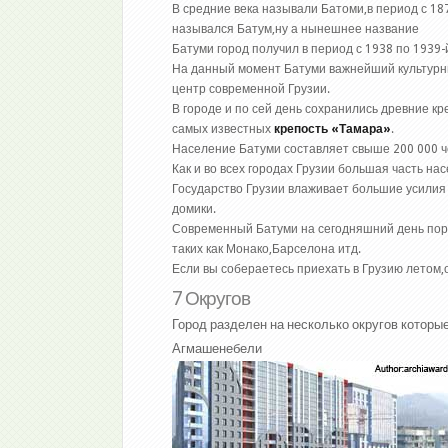
В средние века называли Батоми,в период с 187
назывался Батум,ну а нынешнее название
Батуми город получил в период с 1938 по 1939-й
На данный момент Батуми важнейший культурн
центр современной Грузии.
В городе и по сей день сохранились древние кр
самых известных
крепость «Тамара»
.
Население Батуми составляет свыше 200 000 ч
Как и во всех городах Грузии большая часть на
Государство Грузии влаживает большие усилия
домики.
Современный Батуми на сегодняшний день пораж
таких как Монако,Барселона итд.
Если вы собераетесь приехать в Грузию летом,
7 Округов
Город разделен на несколько округов которы
Агмашенебели