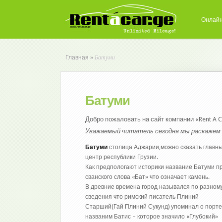
Онлайн
Батуми
Главная
»
Батуми
Добро пожаловать на сайт компании «Rent A C
Уважаемый читатель сегодня мы раскажем 
Батуми
столица Аджарии,можно сказать главны
центр республики Грузии.
Как предпологают историки название Батуми п
сванского слова «Бат» что означает камень.
В древние времена город назывался по разному
сведения что римский писатель Плиний
Старший(Гай Плиний Сукунд) упоминал о порте 
названим Батис – которое значило «Глубокий»