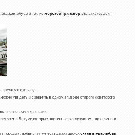
такси,автобусы а так же
морской транспорт
,яхты,катера,скп –
,в лучшую сторону .
 можно увидеть и сравнить в одном эпизоде старого советского
полняют своими красками.
остроек в Батуми,которые постепено реализуются,так же много
ть городом любви , тут же есть движущаяся
скульптура любви