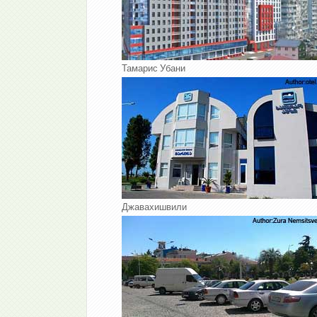
Тамарис Убани
Джавахишвили