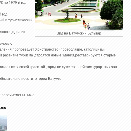
8 по 1979-й год
 год.
ый и туристический
епости ,одна из
Вид на Батумский Бульвар
еловек.
селения проповедует Христианство (провославие, католицизм).
 в развитие туризма ,строятся новые здания,реставрируются старые
ает всех своей красотой ,город не хуже европейских курортных зон
обязательно посетите город Батуми.
е перечислены ниже