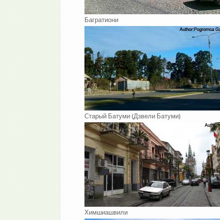
Багратиони
Старый Батуми (Дзвели Батуми)
Химшиашвили