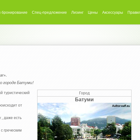
 бронирование
Спец-предложение
Лизинг
Цены
Аксессуары
Прави
ar».
о городе Батуми!
й туристический
Город
Батуми
роисходит от
 , даже есть
с греческим