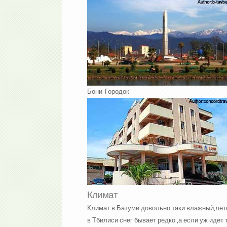
Бони-Городок
Климат
Климат в Батуми довольно таки влажный,лето
в Тбилиси снег бывает редко ,а если уж идет 